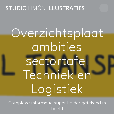
Skip
STUDIO
LIMÓN
ILLUSTRATIES
to
content
Overzichtsplaat
ambities
sectortafel
Techniek en
Logistiek
Complexe informatie super helder getekend in
beeld