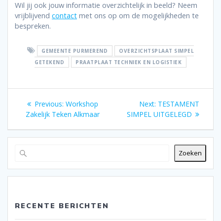
Wil jij ook jouw informatie overzichtelijk in beeld? Neem
vrijblijvend
contact
met ons op om de mogelijkheden te
bespreken.
GEMEENTE PURMEREND
OVERZICHTSPLAAT SIMPEL
GETEKEND
PRAATPLAAT TECHNIEK EN LOGISTIEK
Bericht
Previous
Next
Previous:
Workshop
Next:
TESTAMENT
post:
post:
Zakelijk Teken Alkmaar
SIMPEL UITGELEGD
navigatie
Zoeken
RECENTE BERICHTEN