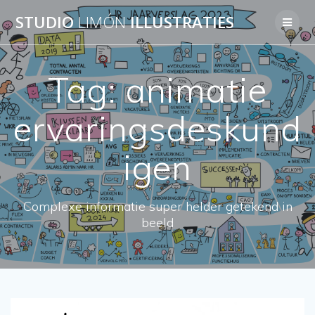
Skip
STUDIO
LIMÓN
ILLUSTRATIES
to
content
Tag:
animatie
ervaringsdeskund
igen
Complexe informatie super helder getekend in
beeld