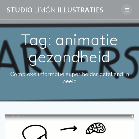
Skip
STUDIO
LIMÓN
ILLUSTRATIES
to
content
Tag:
animatie
gezondheid
Complexe informatie super helder getekend in
beeld