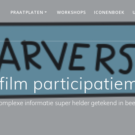
PRAATPLATEN
WORKSHOPS
ICONENBOEK
film participatie
omplexe informatie super helder getekend in bee