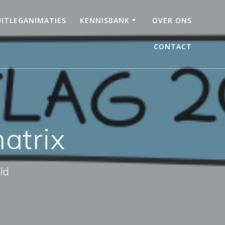
UITLEGANIMATIES
KENNISBANK
OVER ONS
CONTACT
matrix
ld