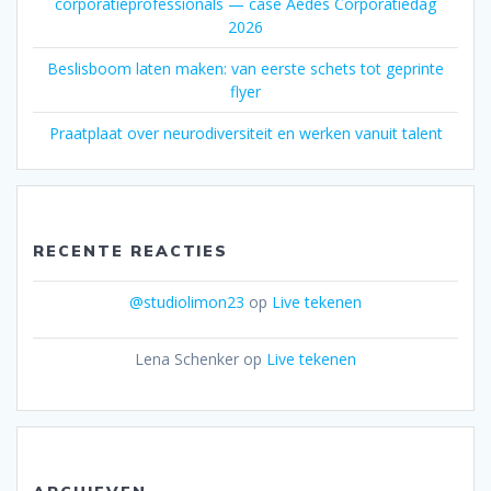
corporatieprofessionals — case Aedes Corporatiedag
2026
Beslisboom laten maken: van eerste schets tot geprinte
flyer
Praatplaat over neurodiversiteit en werken vanuit talent
RECENTE REACTIES
@studiolimon23
op
Live tekenen
Lena Schenker
op
Live tekenen