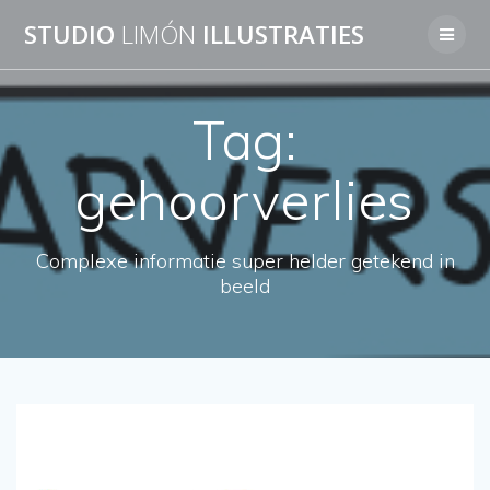
Skip
STUDIO
LIMÓN
ILLUSTRATIES
to
content
Tag:
gehoorverlies
Complexe informatie super helder getekend in
beeld