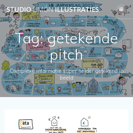
Skip
STUDIO
LIMÓN
ILLUSTRATIES
to
content
Tag:
getekende
pitch
Complexe informatie super helder getekend in
beeld