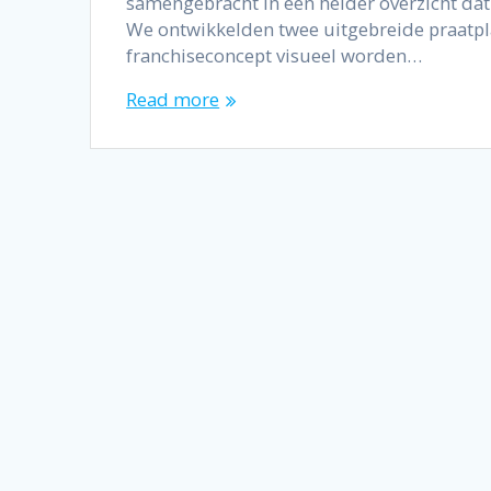
samengebracht in één helder overzicht dat
We ontwikkelden twee uitgebreide praatpl
franchiseconcept visueel worden…
Read more