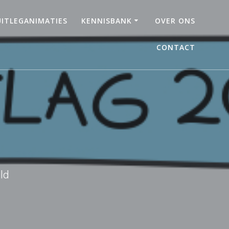
UITLEGANIMATIES
KENNISBANK
OVER ONS
CONTACT
ld