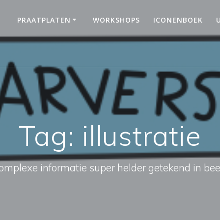
PRAATPLATEN
WORKSHOPS
ICONENBOEK
Tag:
illustratie
omplexe informatie super helder getekend in bee