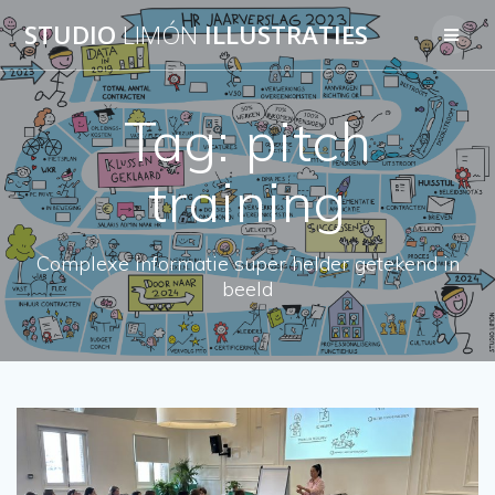
Skip
STUDIO
LIMÓN
ILLUSTRATIES
to
content
Tag:
pitch
training
Complexe informatie super helder getekend in
beeld