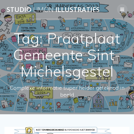
Skip
STUDIO
LIMÓN
ILLUSTRATIES
to
content
Tag:
Praatplaat
Gemeente Sint-
Michelsgestel
Complexe informatie super helder getekend in
beeld