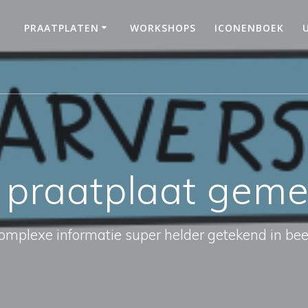
PRAATPLATEN
WORKSHOPS
ICONENBOEK
:
praatplaat gem
omplexe informatie super helder getekend in bee