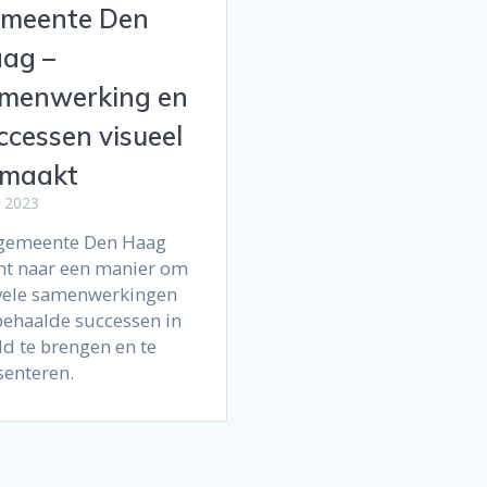
meente Den
ag –
menwerking en
ccessen visueel
maakt
i 2023
gemeente Den Haag
ht naar een manier om
vele samenwerkingen
behaalde successen in
ld te brengen en te
senteren.