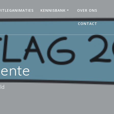
UITLEGANIMATIES
KENNISBANK
OVER ONS
CONTACT
eente
ld