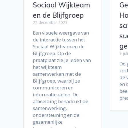
Sociaal Wijkteam
Ge
en de Blijfgroep
Ha
22 december 2023
sa
Een visuele weergave van
su
de interactie tussen het
ge
Sociaal Wijkteam en de
Blijfgroep. Op de
9 jul
praatplaat zie je leden van
De 
het wijkteam
zoc
samenwerken met de
de 
Blijfgroep, waarbij ze
en 
communiceren en
bee
informatie delen. De
pre
afbeelding benadrukt de
samenwerking,
ondersteuning en de
gezamenlijke