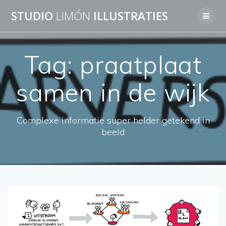
Skip
STUDIO
LIMÓN
ILLUSTRATIES
to
content
Tag:
praatplaat
samen in de wijk
Complexe informatie super helder getekend in
beeld