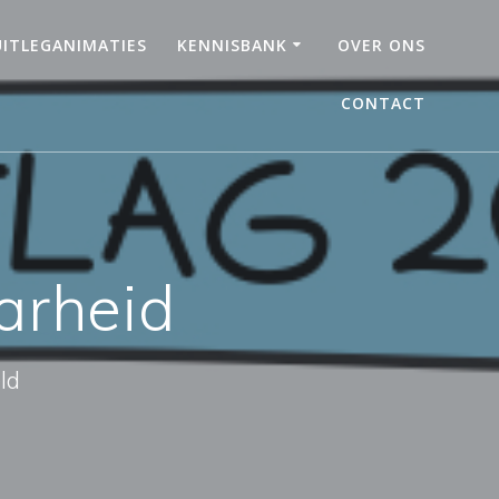
UITLEGANIMATIES
KENNISBANK
OVER ONS
CONTACT
arheid
ld