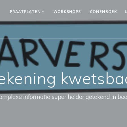
PRAATPLATEN
WORKSHOPS
ICONENBOEK
ekening kwetsba
omplexe informatie super helder getekend in bee