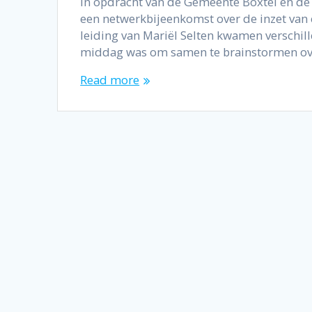
In opdracht van de Gemeente Boxtel en de
een netwerkbijeenkomst over de inzet van
leiding van Mariël Selten kwamen verschi
middag was om samen te brainstormen over
Read more