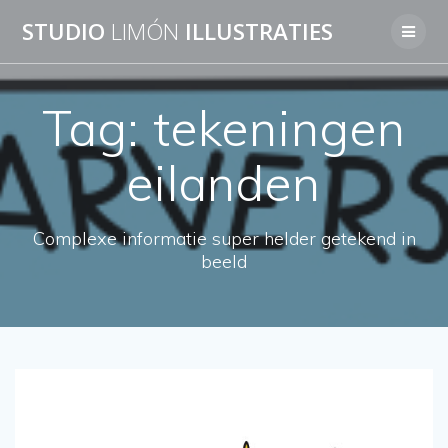
Skip
STUDIO
LIMÓN
ILLUSTRATIES
to
content
Tag:
tekeningen
eilanden
Complexe informatie super helder getekend in
beeld