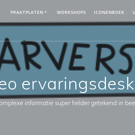
PRAATPLATEN
WORKSHOPS
ICONENBOEK
deo ervaringsdes
omplexe informatie super helder getekend in bee