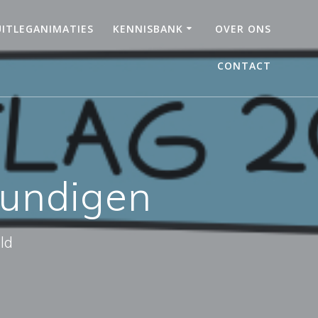
UITLEGANIMATIES
KENNISBANK
OVER ONS
CONTACT
kundigen
ld