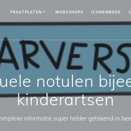
PRAATPLATEN
WORKSHOPS
ICONENBOEK
suele notulen bij
kinderartsen
omplexe informatie super helder getekend in bee