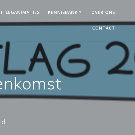
UITLEGANIMATIES
KENNISBANK
OVER ONS
CONTACT
eenkomst
ld