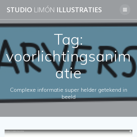
Skip
STUDIO
LIMÓN
ILLUSTRATIES
to
content
Tag:
voorlichtingsanim
atie
Complexe informatie super helder getekend in
beeld