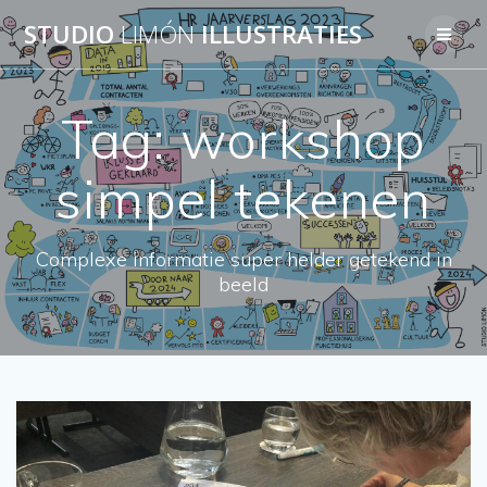
Skip
STUDIO
LIMÓN
ILLUSTRATIES
to
content
Tag:
workshop
simpel tekenen
Complexe informatie super helder getekend in
beeld