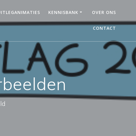
UITLEGANIMATIES
KENNISBANK
OVER ONS
CONTACT
orbeelden
ld