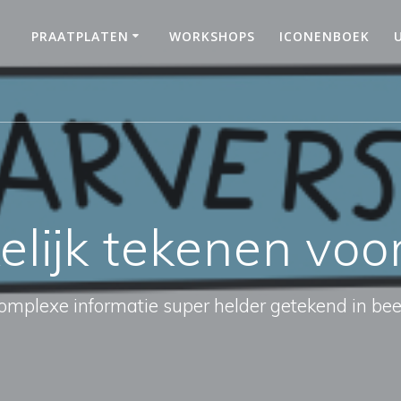
PRAATPLATEN
WORKSHOPS
ICONENBOEK
elijk tekenen vo
omplexe informatie super helder getekend in bee