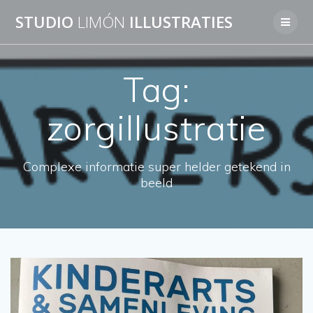
Skip
STUDIO
LIMÓN
ILLUSTRATIES
to
content
Tag:
zorgillustratie
Complexe informatie super helder getekend in
beeld