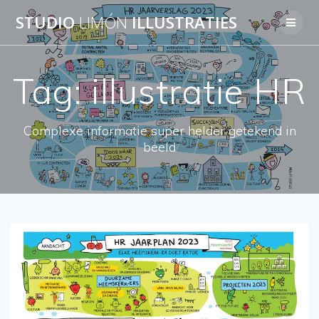
Skip
STUDIO
LIMÓN
ILLUSTRATIES
to
content
Tag:
illustratie HR
Complexe informatie super helder getekend in
beeld