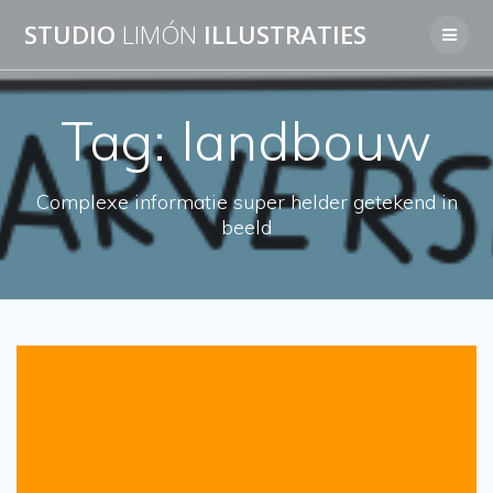
Skip
STUDIO
LIMÓN
ILLUSTRATIES
to
content
Tag:
landbouw
Complexe informatie super helder getekend in
beeld