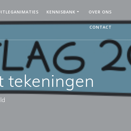
UITLEGANIMATIES
KENNISBANK
OVER ONS
CONTACT
t tekeningen
ld