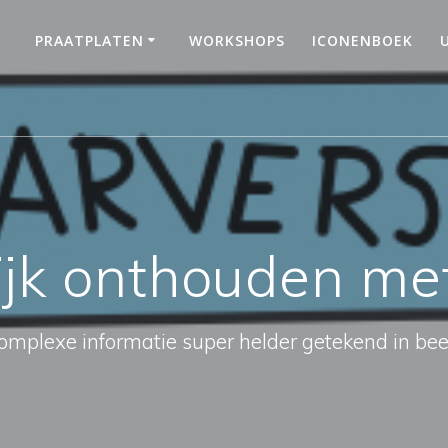
PRAATPLATEN
WORKSHOPS
ICONENBOEK
ijk onthouden me
omplexe informatie super helder getekend in bee