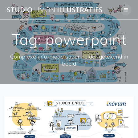
Skip
STUDIO
LIMÓN
ILLUSTRATIES
to
content
Tag:
powerpoint
Complexe informatie super helder getekend in
beeld