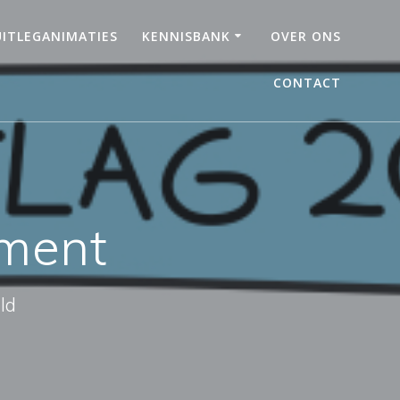
UITLEGANIMATIES
KENNISBANK
OVER ONS
CONTACT
ament
ld