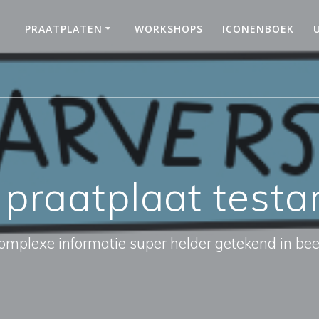
PRAATPLATEN
WORKSHOPS
ICONENBOEK
:
praatplaat test
omplexe informatie super helder getekend in bee