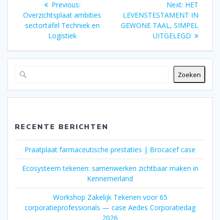
Previous
Next
Previous:
Next:
HET
post:
post:
Overzichtsplaat ambities
LEVENSTESTAMENT IN
navigatie
sectortafel Techniek en
GEWONE TAAL, SIMPEL
Logistiek
UITGELEGD
Zoeken
RECENTE BERICHTEN
Praatplaat farmaceutische prestaties | Brocacef case
Ecosysteem tekenen: samenwerken zichtbaar maken in
Kennemerland
Workshop Zakelijk Tekenen voor 65
corporatieprofessionals — case Aedes Corporatiedag
2026