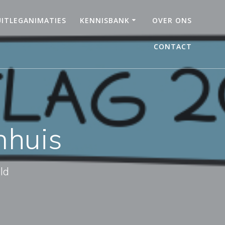
UITLEGANIMATIES
KENNISBANK
OVER ONS
CONTACT
nhuis
ld