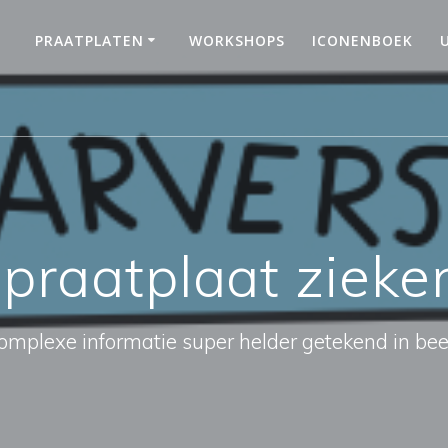
PRAATPLATEN
WORKSHOPS
ICONENBOEK
:
praatplaat zieke
omplexe informatie super helder getekend in bee