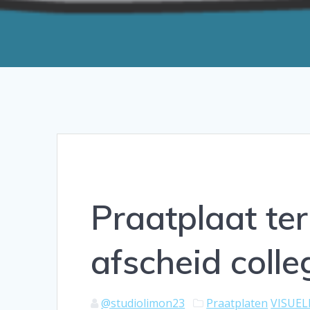
Praatplaat te
afscheid colle
@studiolimon23
Praatplaten
VISUE