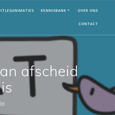
UITLEGANIMATIES
KENNISBANK
OVER ONS
CONTACT
van afscheid
is
ld