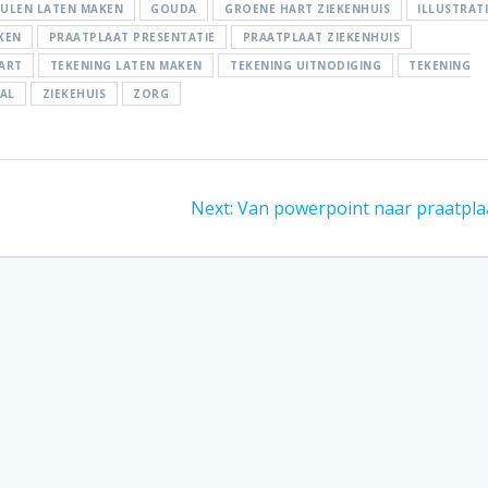
ULEN LATEN MAKEN
GOUDA
GROENE HART ZIEKENHUIS
ILLUSTRAT
KEN
PRAATPLAAT PRESENTATIE
PRAATPLAAT ZIEKENHUIS
ART
TEKENING LATEN MAKEN
TEKENING UITNODIGING
TEKENING
UAL
ZIEKEHUIS
ZORG
Next
Next:
Van powerpoint naar praatpla
post: