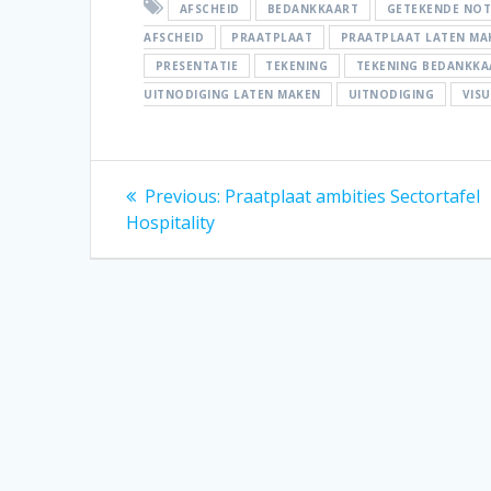
AFSCHEID
BEDANKKAART
GETEKENDE NOT
AFSCHEID
PRAATPLAAT
PRAATPLAAT LATEN MA
PRESENTATIE
TEKENING
TEKENING BEDANKKA
UITNODIGING LATEN MAKEN
UITNODIGING
VIS
Bericht
Previous
Previous:
Praatplaat ambities Sectortafel
post:
Hospitality
navigatie