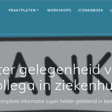
PRAATPLATEN
WORKSHOPS
ICONENBOEK
ter gelegenheid 
ollega in ziekenhu
omplexe informatie super helder getekend in bee