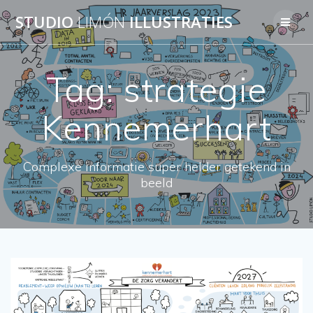
Skip
STUDIO
LIMÓN
ILLUSTRATIES
to
content
Tag:
strategie
Kennemerhart
Complexe informatie super helder getekend in
beeld