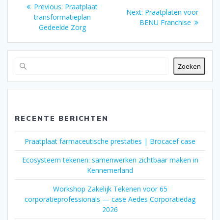
Bericht
Previous
Previous:
Praatplaat
Next
Next:
Praatplaten voor
post:
transformatieplan
navigatie
post:
BENU Franchise
Gedeelde Zorg
Zoeken
RECENTE BERICHTEN
Praatplaat farmaceutische prestaties | Brocacef case
Ecosysteem tekenen: samenwerken zichtbaar maken in
Kennemerland
Workshop Zakelijk Tekenen voor 65
corporatieprofessionals — case Aedes Corporatiedag
2026