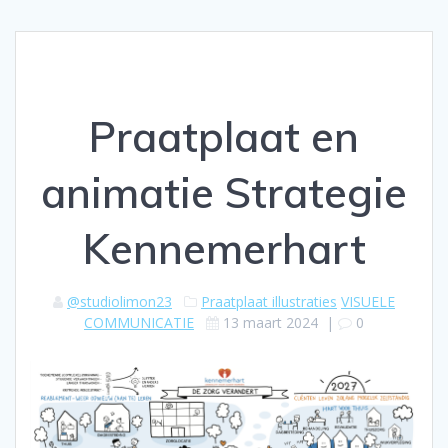
Praatplaat en
animatie Strategie
Kennemerhart
@studiolimon23
Praatplaat illustraties
VISUELE
COMMUNICATIE
13 maart 2024
|
0