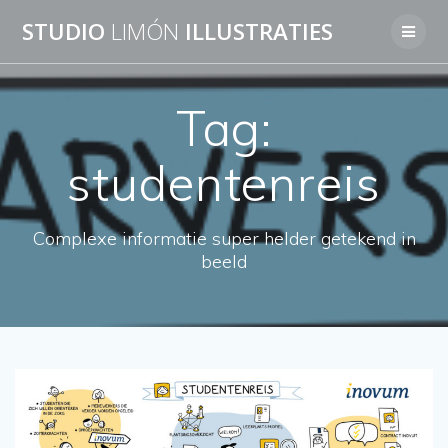
Skip
STUDIO
LIMÓN
ILLUSTRATIES
to
content
Tag:
studentenreis
Complexe informatie super helder getekend in
beeld