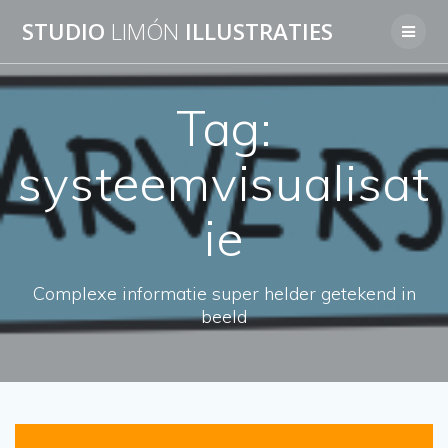
Skip
STUDIO
LIMÓN
ILLUSTRATIES
to
content
Tag:
systeemvisualisat
ie
Complexe informatie super helder getekend in
beeld