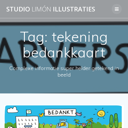
Skip
STUDIO
LIMÓN
ILLUSTRATIES
to
content
Tag:
tekening
bedankkaart
Complexe informatie super helder getekend in
beeld