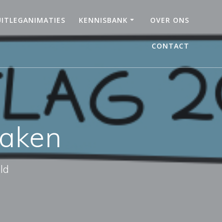
UITLEGANIMATIES
KENNISBANK
OVER ONS
CONTACT
maken
ld