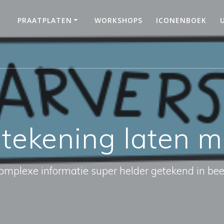
PRAATPLATEN
WORKSHOPS
ICONENBOEK
:
tekening laten 
omplexe informatie super helder getekend in bee