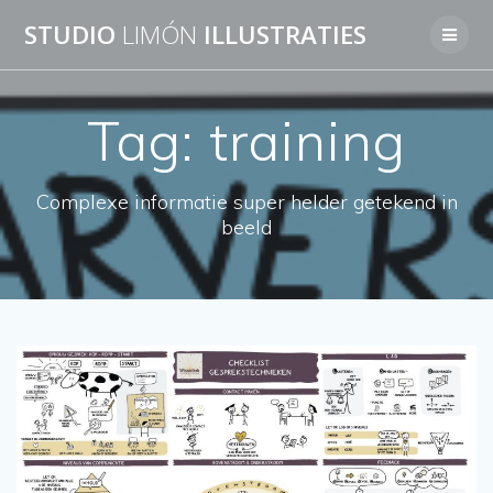
Skip
STUDIO
LIMÓN
ILLUSTRATIES
to
content
Tag:
training
Complexe informatie super helder getekend in
beeld