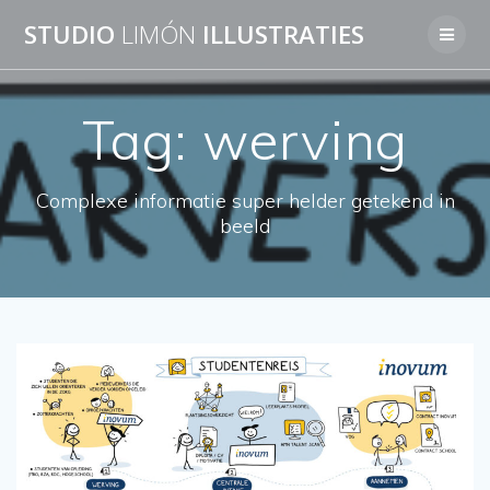
Skip
STUDIO
LIMÓN
ILLUSTRATIES
to
content
Tag:
werving
Complexe informatie super helder getekend in
beeld