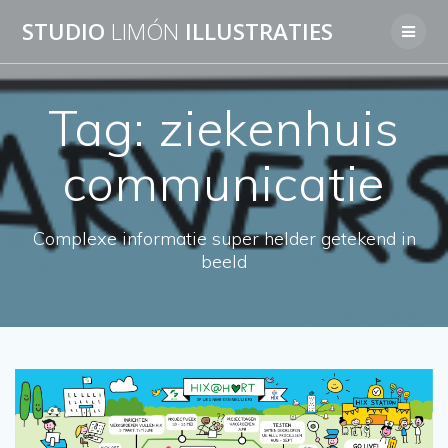
Skip
STUDIO
LIMÓN
ILLUSTRATIES
to
content
Tag:
ziekenhuis
communicatie
Complexe informatie super helder getekend in
beeld