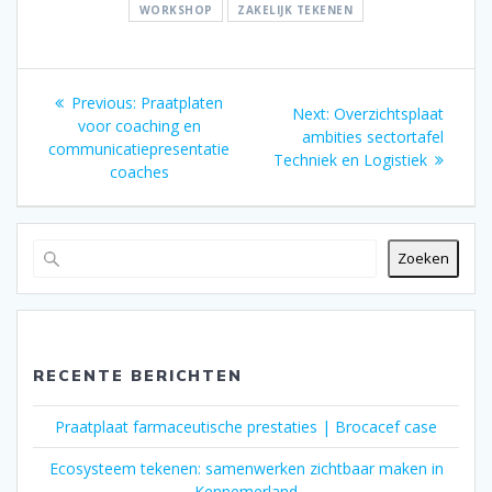
WORKSHOP
ZAKELIJK TEKENEN
Bericht
Previous
Previous:
Praatplaten
Next
Next:
Overzichtsplaat
post:
voor coaching en
navigatie
post:
ambities sectortafel
communicatiepresentatie
Techniek en Logistiek
coaches
Zoeken
RECENTE BERICHTEN
Praatplaat farmaceutische prestaties | Brocacef case
Ecosysteem tekenen: samenwerken zichtbaar maken in
Kennemerland