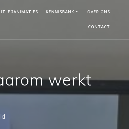
UITLEGANIMATIES
KENNISBANK
OVER ONS
CONTACT
waarom werkt
ld