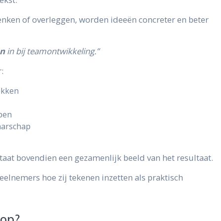
nken of overleggen, worden ideeën concreter en beter
en
in bij teamontwikkeling.”
:
ekken
pen
aarschap
at bovendien een gezamenlijk beeld van het resultaat.
eelnemers hoe zij tekenen inzetten als praktisch
 op?