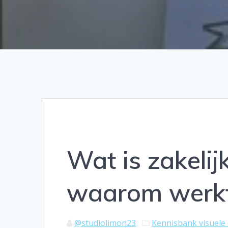
Wat is zakelij
waarom werkt
@studiolimon23
Kennisbank visuele