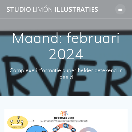
Skip
STUDIO
LIMÓN
ILLUSTRATIES
to
content
Maand:
februari
2024
Complexe informatie super helder getekend in
beeld