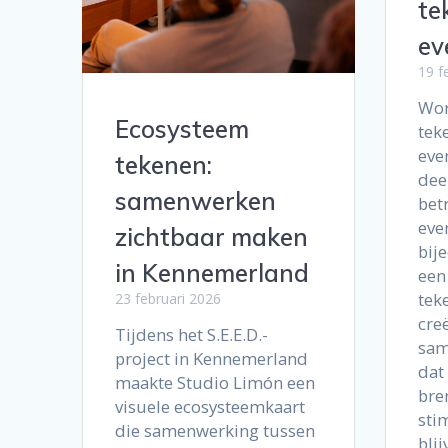
te
ev
19 f
Wor
Ecosysteem
tek
eve
tekenen:
dee
samenwerken
bet
eve
zichtbaar maken
bij
in Kennemerland
een
tek
23 februari 2026
cre
Tijdens het S.E.E.D.-
sam
project in Kennemerland
dat
maakte Studio Limón een
bre
visuele ecosysteemkaart
sti
die samenwerking tussen
bli