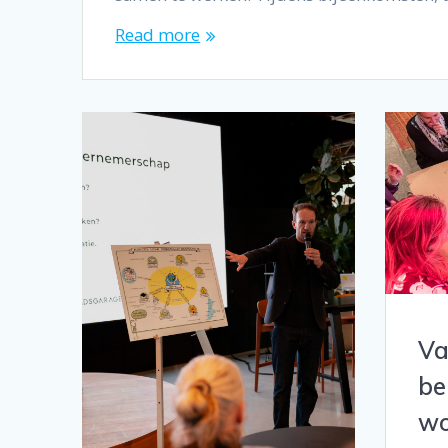
Read more
Va
be
wo