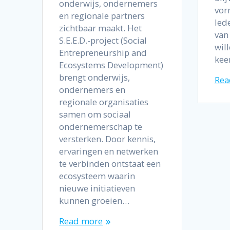
onderwijs, ondernemers
vor
en regionale partners
Ied
zichtbaar maakt. Het
van
S.E.E.D.-project (Social
wil
Entrepreneurship and
kee
Ecosystems Development)
brengt onderwijs,
Rea
ondernemers en
regionale organisaties
samen om sociaal
ondernemerschap te
versterken. Door kennis,
ervaringen en netwerken
te verbinden ontstaat een
ecosysteem waarin
nieuwe initiatieven
kunnen groeien…
Read more