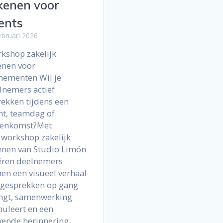
kenen voor
ents
ebruari 2026
kshop zakelijk
enen voor
nementen Wil je
lnemers actief
rekken tijdens een
nt, teamdag of
eenkomst?Met
 workshop zakelijk
enen van Studio Limón
ëren deelnemers
en een visueel verhaal
 gesprekken op gang
ngt, samenwerking
muleert en een
jvende herinnering