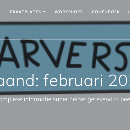
PRAATPLATEN
WORKSHOPS
ICONENBOEK
aand:
februari 2
omplexe informatie super helder getekend in bee