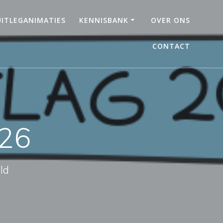
UITLEGANIMATIES
KENNISBANK
OVER ONS
CONTACT
026
ld