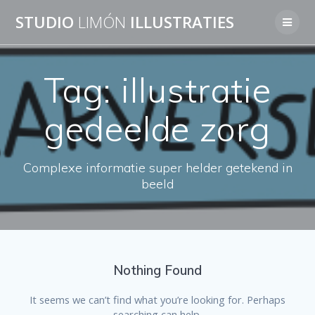
Skip
STUDIO
LIMÓN
ILLUSTRATIES
to
content
Tag:
illustratie
gedeelde zorg
Complexe informatie super helder getekend in
beeld
Nothing Found
It seems we can’t find what you’re looking for. Perhaps
searching can help.