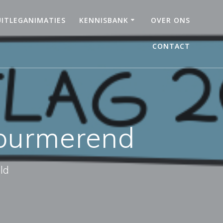
UITLEGANIMATIES
KENNISBANK
OVER ONS
CONTACT
 purmerend
ld