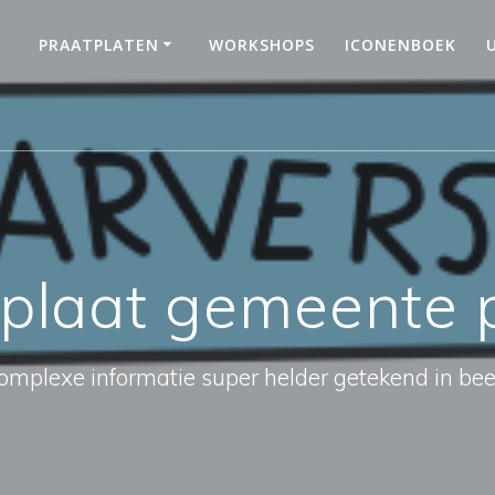
PRAATPLATEN
WORKSHOPS
ICONENBOEK
tplaat gemeente
omplexe informatie super helder getekend in bee