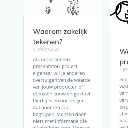
Waarom zakelijk
tekenen?
5 januari 2023
Wa
Als ondernemer/
pr
presentator/ project
1 ja
eigenaar wil je anderen
Een 
overtuigen van de waarde
waa
van jouw producten of
ver
diensten. Jouw enige doel
vert
hierbij is ervoor zorgen
en 
dat anderen jou
ster
begrijpen. Mensen doen
pla
niets met informatie die
we 
zij niet begrijpen. Mentaal