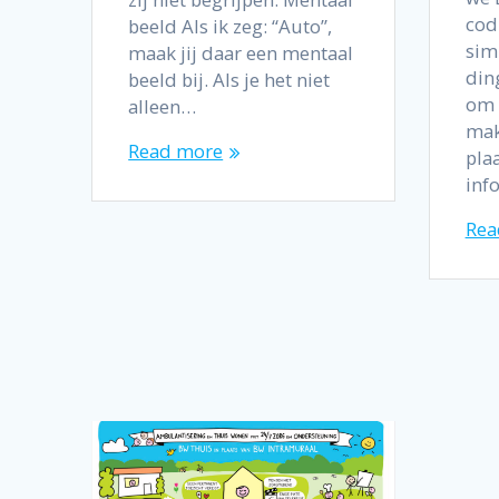
cod
beeld Als ik zeg: “Auto”,
sim
maak jij daar een mentaal
din
beeld bij. Als je het niet
om i
alleen…
mak
Read more
pla
inf
Rea