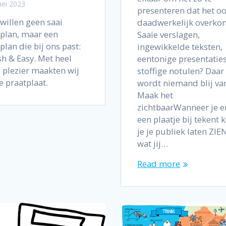
ei 2023
presenteren dat het o
 willen geen saai
daadwerkelijk overko
rplan, maar een
Saaie verslagen,
plan die bij ons past:
ingewikkelde teksten,
sh & Easy. Met heel
eentonige presentaties
l plezier maakten wij
stoffige notulen? Daar
e praatplaat.
wordt niemand blij va
Maak het
zichtbaarWanneer je e
een plaatje bij tekent 
je je publiek laten ZIE
wat jij…
Read more