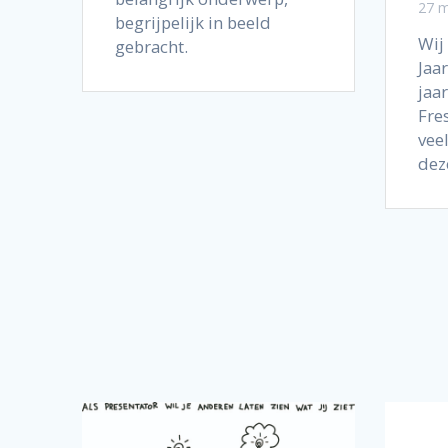
27 m
begrijpelijk in beeld
Wij
gebracht.
Jaa
jaar
Fre
vee
dez