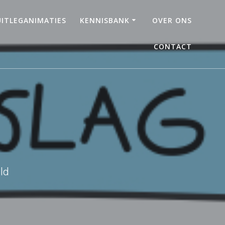
UITLEGANIMATIES
KENNISBANK
OVER ONS
CONTACT
ld