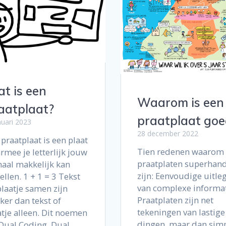
t is een
Waarom is een
aatplaat?
praatplaat goe
nuari 2023
28 december 2022
praatplaat is een plaat
Tien redenen waarom
rmee je letterlijk jouw
praatplaten superhan
haal makkelijk kan
zijn: Eenvoudige uitle
ellen. 1 + 1 = 3 Tekst
van complexe informa
plaatje samen zijn
Praatplaten zijn net
ker dan tekst of
tekeningen van lastige
atje alleen. Dit noemen
dingen, maar dan sim
Dual Coding. Dual