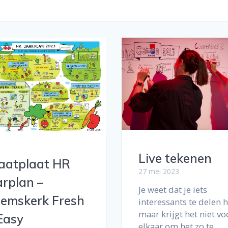
Live tekenen
aatplaat HR
27 mei 2023
arplan –
Je weet dat je iets
emskerk Fresh
interessants te delen 
maar krijgt het niet vo
Easy
elkaar om het zo te