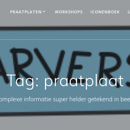
PRAATPLATEN
WORKSHOPS
ICONENBOEK
Tag:
praatplaat
omplexe informatie super helder getekend in bee