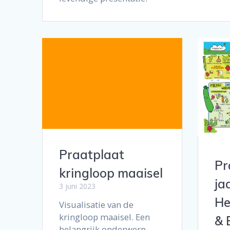
Praatplaat
Pr
kringloop maaisel
ja
3 juni 2023
He
Visualisatie van de
kringloop maaisel. Een
& 
belangrijk onderwerp,