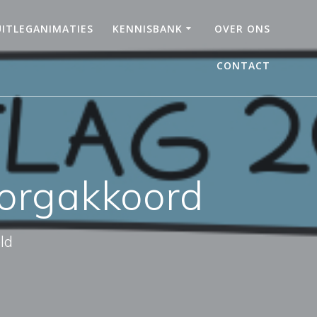
UITLEGANIMATIES
KENNISBANK
OVER ONS
CONTACT
zorgakkoord
ld