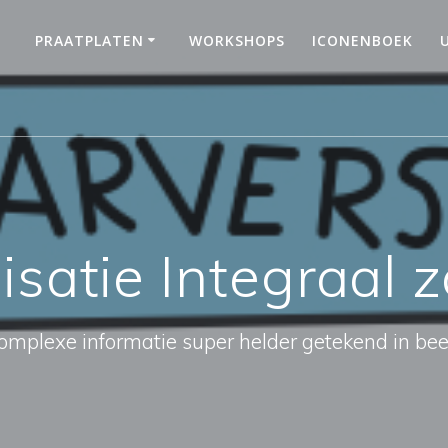
PRAATPLATEN
WORKSHOPS
ICONENBOEK
isatie Integraal 
omplexe informatie super helder getekend in bee