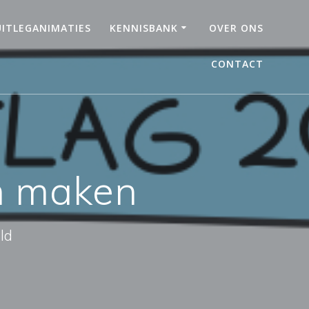
UITLEGANIMATIES
KENNISBANK
OVER ONS
CONTACT
en maken
ld