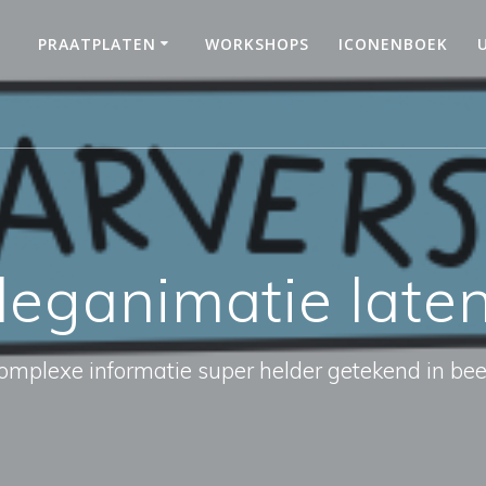
PRAATPLATEN
WORKSHOPS
ICONENBOEK
tleganimatie lat
omplexe informatie super helder getekend in bee